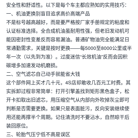
安全性和舒适性。以下是每个车主都应熟知的实用技巧：
一、机油更换别盲目追求高价高端产品
不是标号越高越好，而是要严格按厂家手册规定的粘度和
认证标准选择。全合成机油虽耐用性强，但老旧发动机可
能因密封性变差反而容易漏油。普通矿物油完全能满足日
常通勤需求，关键是按时更换——每5000至8000公里或半
年一次（以先到为准）。过度迷信“长效机油”反而会因积
碳增多加速发动机磨损。
二、空气滤芯自己动手就能省大钱
这个部件网上买才几十元，4S店却敢收几百元工时费。其
实拆卸过程非常简单：打开引擎盖找到矩形黑色盒子，松
开卡扣取出旧滤芯，用压缩空气从内部向外吹掉灰尘即可
判断是否需要更换。如果只是表面脏污，反向安装继续使
用还能再撑半个周期。记住清洗时不要沾水，自然晾干后
装回原位。
三、轮胎气压宁低不高是误区