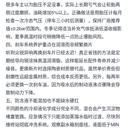
很多车主以为胎压不足没事，实际上长期亏气会让轮胎两
侧过度磨损，油耗增加5%以上。正确做法是用胎压计每月
检查一次冷态气压（停车三小时后测量），保持厂商推荐
值±0.2bar范围内。冬季记得适当补充气体抵消低温收缩影
响，夏季高温时段可稍微降低一点防止爆胎风险。
四、刹车系统养护重点在润滑而非频繁换片
听到尖锐异响再换刹车片已经太迟！真正省钱的方法是定
期给导向销涂抹高温润滑脂，这样能延长配件寿命并减少
噪音。更换新片时选择陶瓷材质替代品，虽然单价贵些但
耐磨性远超金属材质，综合成本反而更低。另外，每两年
必须更换一次刹车油，因为吸水后的制动液沸点骤降会导
致制动力下降。
五、防冻液不能混加也不能缺水硬扛
不同颜色的冷却液化学成分完全不同，混合会产生沉淀物
堵塞管路。应急情况下只能添加蒸馏水临时过渡，尽快到
维修站彻底冲洗系统。观察副水箱刻度线，液面低于MIN