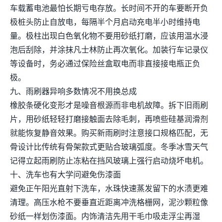
车载蓄电池最怕长期亏电存放。长时间不开的车要断开负
极桩头防止自放电，每隔半个月启动充电半小时维持电
量。极柱出现白色氧化物不要用砂纸打磨，应该用温水浸
泡后刮除，并涂抹凡士林防止再次氧化。加装行车记录仪
等设备时，务必通过保险丝盒取电而非直接接电瓶正负
极。
九、雨刷器异响多数情况不用换总成
橡胶条硬化变形才是噪音根源而非电机故障。拆下旧雨刷
片，用砂纸轻轻打磨接触面去除毛刺，再喷些硅基润滑剂
就能恢复静音效果。购买新雨刷时注意接口规格匹配，无
骨设计比传统有骨架款式更贴合玻璃弧度。冬季冰雪天气
记得立起雨刷防止冻粘在挡风玻璃上强行启动烧坏电机。
十、洗车也有大学问避免伤漆面
避免正午阳光直射下洗车，水珠快速蒸发留下的水渍更难
清理。高压水枪不要垂直近距离冲洗格栅网，泥沙颗粒像
砂纸一样划伤漆面。内饰清洁先用干毛巾吸走浮尘再湿