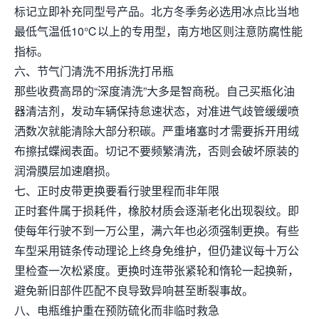
标记立即补充同型号产品。北方冬季务必选用冰点比当地
最低气温低10℃以上的专用型，南方地区则注意防腐性能
指标。
六、节气门清洗不用拆洗打吊瓶
那些收费高昂的“深度清洗”大多是智商税。自己买瓶化油
器清洁剂，发动车辆保持怠速状态，对准进气歧管缓缓喷
洒数次就能清除大部分积碳。严重堵塞时才需要拆开用绒
布擦拭蝶阀表面。切记不要频繁清洗，否则会破坏原装的
润滑膜层加速磨损。
七、正时皮带更换要看行驶里程而非年限
正时套件属于损耗件，橡胶材质会逐渐老化出现裂纹。即
使每年行驶不到一万公里，满六年也必须强制更换。有些
车型采用链条传动理论上终身免维护，但仍建议每十万公
里检查一次松紧度。更换时连带张紧轮和惰轮一起换新，
避免新旧部件匹配不良导致异响甚至断裂事故。
八、电瓶维护重在预防硫化而非临时救急