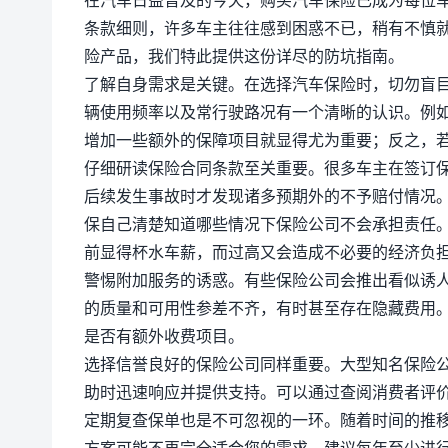
条款细则，许多车主往往感到困惑不已，稍有不慎就
险产品，我们特此提供这份详尽的防坑指南。
了解自身需求是关键。在选择汽车保险时，切勿盲
辆使用频率以及常行驶路况有一个清晰的认识。例
增加一些额外的保障项目就显得尤为重要；反之，
仔细研读保险合同条款至关重要。很多车主在签订
后续发生事故时才发现诸多预期外的不予赔付情况
保自己清楚知道哪些情况下保险公司不会承担责任
前显得杯水车薪，而过高又会造成不必要的经济负
警惕附加服务的诱惑。有些保险公司会推出看似诱
的质量和可用性参差不齐，有时甚至存在隐藏费用
是否有额外收费项目。
选择信誉良好的保险公司同样重要。大型知名保险
助时迅速响应并提供支持。可以通过查阅消费者评
定期复查保单也是不可忽视的一环。随着时间的推
方案可能不再完全适合您的需求。建议每年至少进