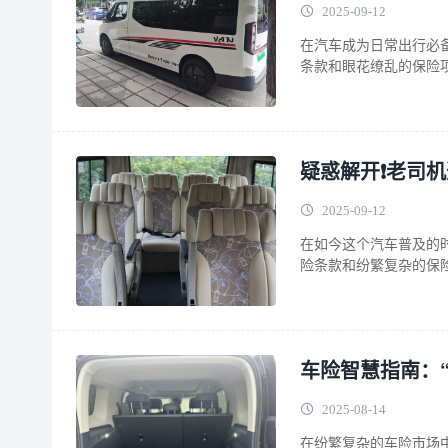
2025-09-12
在汽车成为日常出行必
条款和眼花缭乱的保险
的老司机们，他们有着
先，交强险是必须购买
保障。老司机们深知交
疑惑解开❗老司
2025-09-12
在如今这个汽车普及的
险条款和纷繁复杂的保
不小心就多花了冤枉钱
费！ 了解车险种类，
险种，它的保障范围主
车险智慧指南：
2025-08-14
在纷繁复杂的车险市场