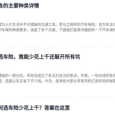
含的主要种类详情
成为人们生活中不可或缺的交通工具。而与之相伴的汽车保险，也为车主
汽车保险种类繁多，涵盖了多个方面，下面我们就来详细剖析一下汽车保
险 交强险是我国法律规定必须购买的汽车保险。它的主要作用是在交通事
的第三方人身伤亡和财产损失进行赔偿。交强险具有强制性、公益性和基
归属如何，只要发生交通
选车险，竟能少花上千还躲开所有坑
或缺的一部分后，车险也成为了车主们关注的焦点。毕竟，一份合适的车
障，还能让车主省下不少钱。今天，就来给大家分享老司机们选车险的秘
开所有坑。 首先，我们要明确车险的主要种类，包括交强险、车损险、第
盗抢险、车上人员责任险等。交强险是国家强制要求购买的，这是为了保
的权益。而其他险种则需要
何选车险少花上千？答案在这里