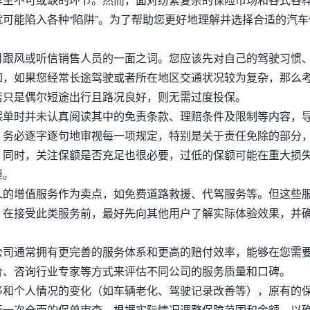
可能陷入各种“陷阱”。为了帮助您更好地理解并选择合适的汽车
目跟风或听信销售人员的一面之词。您应该先对自己的驾驶习惯
如，如果您经常长途驾驶或者所在地区交通状况较为复杂，那么
若只是偶尔短途出行且路况良好，则无需过度投保。
保单时并未认真阅读其中的免责条款、理赔条件及限制等内容，
。务必逐字逐句地审视每一项规定，特别是关于责任免除的部分
。同时，关注保额是否充足也很必要，过低的保额可能在重大损
担。
人的增值服务作为卖点，如免费道路救援、代驾服务等。但这些
。在接受此类服务前，最好先向其他用户了解实际体验效果，并
公司通常拥有更完善的服务体系和更高的赔付效率，能够在您需
价、咨询行业专家等方式来评估不同公司的服务质量和口碑。
移和个人情况的变化（如车辆老化、驾驶记录改善等），原有的
行一次全面的保单审查，根据实际情况调整保障范围和金额，以