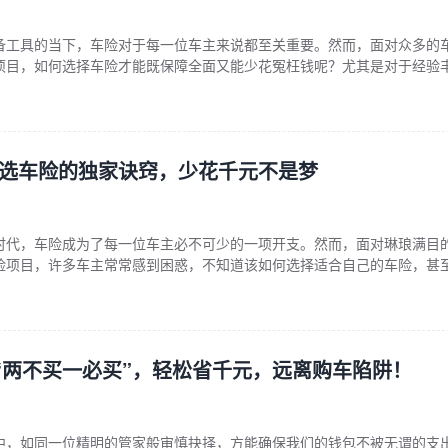
备工具的当下，车险对于每一位车主来说都至关重要。然而，面对众多的
项目，如何选择车险才能既保障全面又能少花冤枉钱呢？尤其是对于经验
自己独特的选车险门道，下面就为大家揭晓老司机少花上千保费的秘诀。 
的，这是国家强制要求的险种。它能在发生交通事故时，为受害人提供基
强险的重要性，但也不会盲目
机选车险的独家诀窍，少花千元不是梦
时代，车险成为了每一位车主必不可少的一项开支。然而，面对琳琅满目
险项目，许多车主常常感到困惑，不知道该如何选择适合自己的车险，甚
。别担心，今天就为大家揭开老司机选车险的独家诀窍，让你轻松省下千
按需选择 车险主要分为交强险和商业险两大部分。交强险是国家强制要求
要是在交通事故中对第三
“两不买一必买”，轻松省千元，远离购车陷阱！
中，如同一位精明的管家般审慎抉择，方能确保我们的钱包不被无谓的支