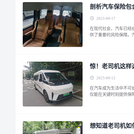
剖析汽车保险包
2025-09-17
在现代社会，汽车已经
供了重要的风险保障。
含的主要种类。 交强
时，对被保险车辆造成
的特点。无论事故责任
惊！老司机这样
2025-09-12
在汽车成为生活中不可
仅能在关键时刻提供保
让你少花上千，还能躲
责任险、不计免赔险、
通事故中第三方受害人
想知道老司机如